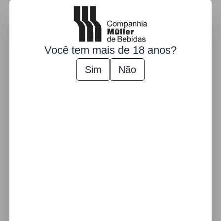
Você tem mais de 18 anos?
Sim
Não