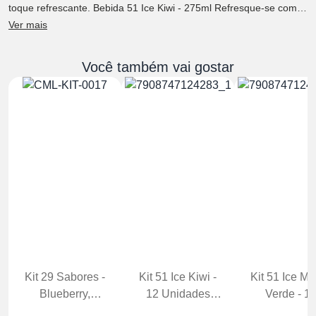
toque refrescante. Bebida 51 Ice Kiwi - 275ml Refresque-se com o
sabor incrível do 51 Ice Kiwi A Bebida 51 Ice Kiwi é uma opção
Ver mais
deliciosa e refrescante para quem deseja curtir momentos
especiais com amigos e familiares. Com seu sabor irresistível de
Kiwi, essa bebida é perfeita para os dias de calor ou para
Você também vai gostar
acompanhar momentos de descontração.
Kit 29 Sabores -
Kit 51 Ice Kiwi -
Kit 51 Ice Ma
Blueberry,
12 Unidades
Verde - 1
Balada, Limão,
Garrafa 275ml
Unidades Gar