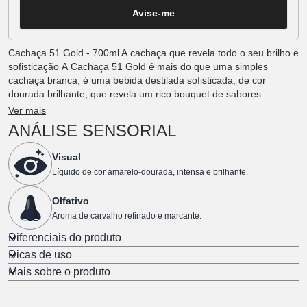
Avise-me
Cachaça 51 Gold - 700ml A cachaça que revela todo o seu brilho e
sofisticação A Cachaça 51 Gold é mais do que uma simples
cachaça branca, é uma bebida destilada sofisticada, de cor
dourada brilhante, que revela um rico bouquet de sabores
intensos e um sabor muito suave.
Ver mais
ANÁLISE SENSORIAL
Visual
Líquido de cor amarelo-dourada, intensa e brilhante.
Olfativo
Aroma de carvalho refinado e marcante.
Diferenciais do produto
Dicas de uso
Mais sobre o produto