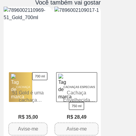
Você também vai gostar
700 ml
CACHAÇA
CACHAÇAS ESPECIAIS
51 Gold é uma
Cachaça
cachaça
Envelhecida
750 ml
envelhecida em
Terra Brazilis
barris de carvalho
Garrafa 750ml
R$ 35,00
R$ 28,49
Avise-me
Avise-me