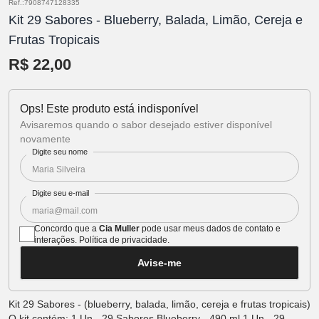
Ref.:7908747128335
Kit 29 Sabores - Blueberry, Balada, Limão, Cereja e
Frutas Tropicais
R$ 22,00
Ops! Este produto está indisponível
Avisaremos quando o sabor desejado estiver disponível
novamente
Digite seu nome
Digite seu e-mail
Concordo que a
Cia Muller
pode usar meus dados de contato e
interações.
Política de privacidade
.
Avise-me
Kit 29 Sabores - (blueberry, balada, limão, cereja e frutas tropicais)
O kit contém: 1 Un - 29 Sabores Blueberry - 490 ml 1 Un - 29