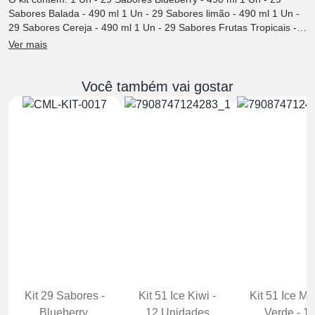
Sabores Balada - 490 ml 1 Un - 29 Sabores limão - 490 ml 1 Un -
29 Sabores Cereja - 490 ml 1 Un - 29 Sabores Frutas Tropicais -
490 ml
Ver mais
Você também vai gostar
Kit 29 Sabores -
Kit 51 Ice Kiwi -
Kit 51 Ice Ma
Blueberry,
12 Unidades
Verde - 1