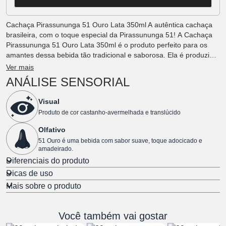
Cachaça Pirassununga 51 Ouro Lata 350ml A autêntica cachaça
brasileira, com o toque especial da Pirassununga 51! A Cachaça
Pirassununga 51 Ouro Lata 350ml é o produto perfeito para os
amantes dessa bebida tão tradicional e saborosa. Ela é produzida
com todo o cuidado e expertise da marca Pirassununga 51,
Ver mais
conhecida por sua excelência na fabricação de cachaças de
ANÁLISE SENSORIAL
qualidade. Com uma embalagem prática e moderna, a Cachaça
Pirassununga 51 Ouro Lata 350ml é perfeita para levar em
Visual
viagens, festas e momentos de descontração. Seu tamanho
Produto de cor castanho-avermelhada e translúcido
compacto permite que você desfrute desse delicioso destilado em
qualquer lugar.
Olfativo
51 Ouro é uma bebida com sabor suave, toque adocicado e
amadeirado.
Diferenciais do produto
Dicas de uso
Mais sobre o produto
Você também vai gostar